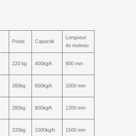
Longueur
Poids
Capacité
du rouleau
220 kg
400kg/h
800 mm
260kg
600kg/h
1000 mm
280kg
800kg/h
1200 mm
320kg
1000kg/h
1500 mm