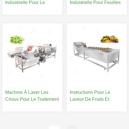
Industrielle Pour Le
Industrielle Pour Feuilles
Nettoyage Des Herbes À
De Moringa À Base De
Vendre
Plantes
Machine À Laver Les
Instructions Pour Le
Choux Pour Le Traitement
Laveur De Fruits Et
Des Salades
Légumes À L'ozone