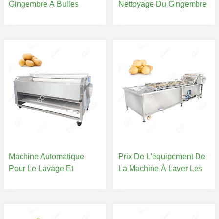
Gingembre À Bulles
Nettoyage Du Gingembre
Automatique 300-
Fournisseurs Pour Lavage
5000KG/H
Du Gingembre
Machine Automatique
Prix De L'équipement De
Pour Le Lavage Et
La Machine À Laver Les
L'Épluchage Des
Pommes De Terre
Pommes De Terre
Industrielle